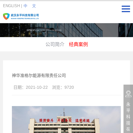
ENGLISH
|
中 文
公司简介
经典案例
神华准格尔能源有限责任公司
日期：
2021-10-22
浏览：
9720
永
平
科
技
在