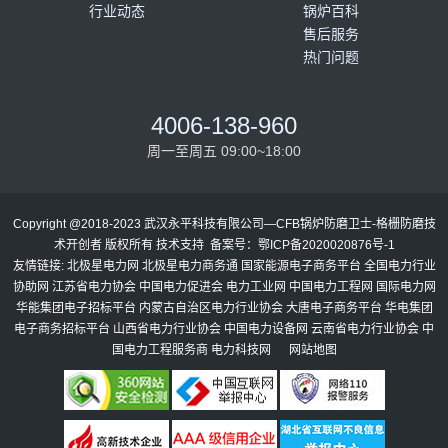
行业动态
锅炉百科
售后服务
热门问题
4006-138-960
周一至周五 09:00~18:00
Copyright @2018-2023 武汉永平科技有限公司—CFB锅炉防磨卫士-格栅防磨技
术开创者 版权所有
技术支持
备案号：
鄂ICP备2020020876号-1
友情链接:
北极星电力网
北极星电力商务通
国家能源电子商务平台
全国电力行业
协助网
江苏省电力协会
中国电力促进会
电力工业网
中国电力工程网
国际电力网
华能集团电子招标平台
内蒙古自治区电力行业协会
大唐电子商务平台
华电集团
电子商务招标平台
山西省电力行业协会
中国电力设备网
云南省电力行业协会
中
国电力工程服务商
电力科技网
网站地图