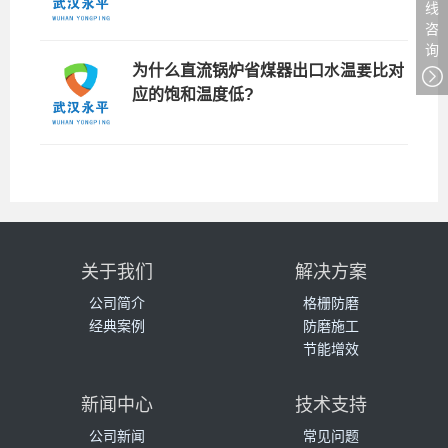
线
咨
询
为什么直流锅炉省煤器出口水温要比对
应的饱和温度低?
关于我们
解决方案
公司简介
格栅防磨
经典案例
防磨施工
节能增效
新闻中心
技术支持
公司新闻
常见问题