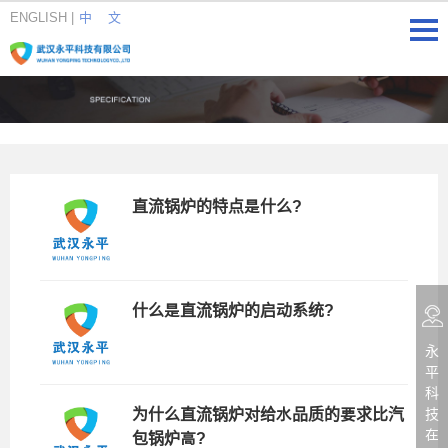
ENGLISH
|
中 文
直流锅炉的特点是什么?
什么是直流锅炉的启动系统?
永
平
科
为什么直流锅炉对给水品质的要求比汽
技
在
包锅炉高?