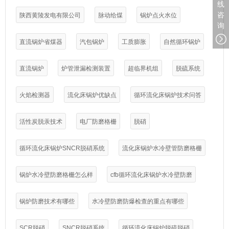
线
咨
陕西黄陵发电有限公司
脉动给煤
锅炉点火水位
询
直流锅炉省煤器
汽包锅炉
工质膨胀
自然循环锅炉
直流锅炉
炉管泄漏检测装置
超临界机组
脱硫系统
火焰检测器
流化床锅炉优缺点
循环流化床锅炉技术问答
活性炭脱汞技术
电厂防磨格栅
脱硝
循环流化床锅炉SNCR脱硝系统
流化床锅炉水冷壁管防磨格栅
锅炉水冷壁防磨格栅怎么样
cfb循环流化床锅炉水冷壁防磨
锅炉防磨技术有哪些
水冷壁防磨防爆检查的重点有哪些
SCR脱硝
SNCR脱硝系统
循环流化床锅炉脱硫脱硝