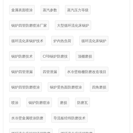
金属表面喷涂
蒸汽参数
蒸汽压力等级
锅炉四管防磨喷涂厂家
大型循环流化床锅炉
循环流化床锅炉技术
炉内热负荷
循环流化床锅炉
锅炉防磨技术
CFB锅炉防磨技
顶棚磨损
锅炉四管泄漏
四管泄漏
水冷壁格栅防磨改造项目
锅炉四管防磨喷涂
锅炉受热面防磨喷涂
四角磨损
喷涂
锅炉防磨喷涂
磨损
防磨瓦
水冷壁金属喷涂防磨
导流板经纬防磨技术