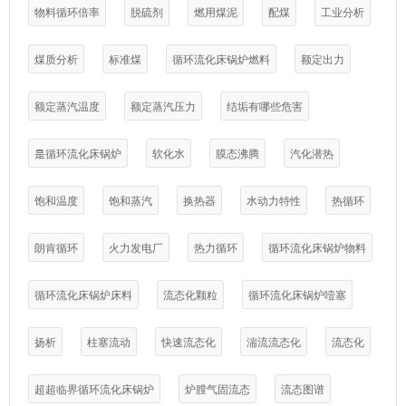
物料循环倍率
脱硫剂
燃用煤泥
配煤
工业分析
煤质分析
标准煤
循环流化床锅炉燃料
额定出力
额定蒸汽温度
额定蒸汽压力
结垢有哪些危害
是循环流化床锅炉
软化水
膜态沸腾
汽化潜热
饱和温度
饱和蒸汽
换热器
水动力特性
热循环
朗肯循环
火力发电厂
热力循环
循环流化床锅炉物料
循环流化床锅炉床料
流态化颗粒
循环流化床锅炉噎塞
扬析
柱塞流动
快速流态化
湍流流态化
流态化
超超临界循环流化床锅炉
炉膛气固流态
流态图谱