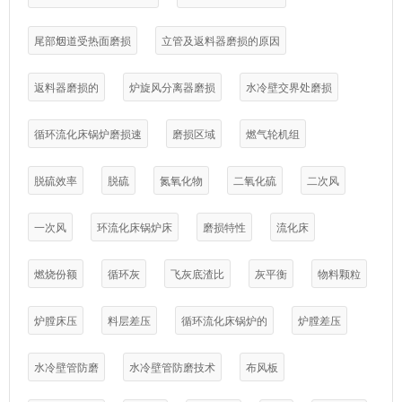
尾部烟道受热面磨损
立管及返料器磨损的原因
返料器磨损的
炉旋风分离器磨损
水冷壁交界处磨损
循环流化床锅炉磨损速
磨损区域
燃气轮机组
脱硫效率
脱硫
氮氧化物
二氧化硫
二次风
一次风
环流化床锅炉床
磨损特性
流化床
燃烧份额
循环灰
飞灰底渣比
灰平衡
物料颗粒
炉膛床压
料层差压
循环流化床锅炉的
炉膛差压
水冷壁管防磨
水冷壁管防磨技术
布风板