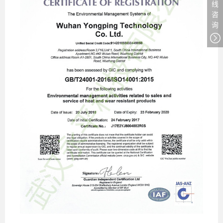
线
咨
询