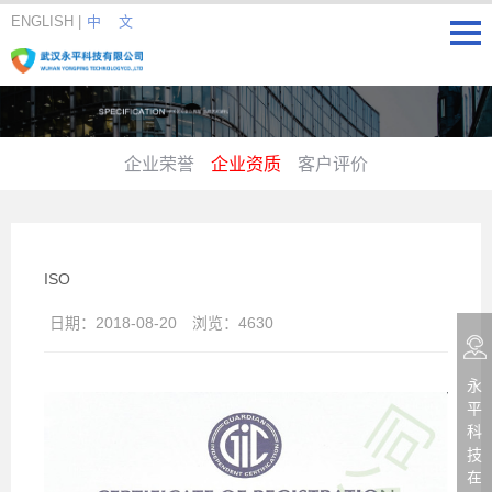
ENGLISH
|
中 文
企业荣誉
企业资质
客户评价
ISO
日期：
2018-08-20
浏览：
4630
永
平
科
技
在