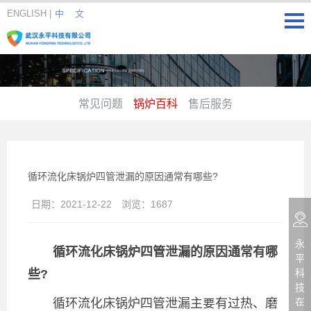
ENGLISH
|
中 文
常见问题
锅炉百科
售后服务
循环流化床锅炉四管泄漏的原因通常有哪些?
日期：
2021-12-22
浏览：
1687
永
循环流化床锅炉四管泄漏的原因通常有哪
平
些?
科
技
循环流化床锅炉四管泄漏主要有过热、磨
在